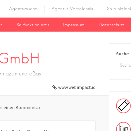
Agentursuche
Agentur Verzeichnis
So funktioni
en
So funktioniert’s
Impressum
Datenschutz
 GmbH
Suche
, Amazon und eBay!
www.webimpact.io
be einen Kommentar